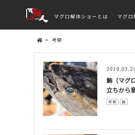
マグロ解体ショーとは
マグロ
>
考察
2019.03.2
鮪（マグ
立ちから
考察
鮪