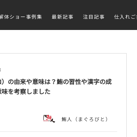
解体ショー事例集
最新記事
注目記事
仕入れご
3
ロ）の由来や意味は？鮪の習性や漢字の成
意味を考察しました
鮪人（まぐろびと）