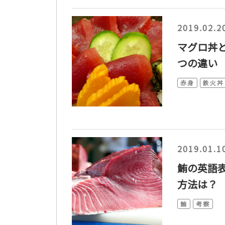
2019.02.2
マグロ丼
つの違い
赤身
鉄火丼
2019.01.1
鮪の英語表
方法は？
鮪
考察