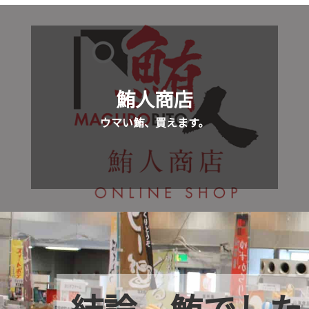
鮪人商店
ウマい鮪、買えます。
結論、鮪でした