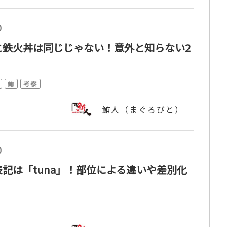
0
と鉄火丼は同じじゃない！意外と知らない2
鮪
考察
鮪人（まぐろびと）
0
記は「tuna」！部位による違いや差別化