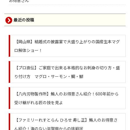
お得意さん
最近の投稿
【岡山県】結婚式の披露宴で大盛り上がりの国産生本マグ
ロ解体ショー！
【プロ直伝】ご家庭で出来る本格的なお刺身の切り方・盛
り付け方 マグロ・サーモン・鯛・鰤
【八内刃物製作所】鮪人のお得意さん紹介！600年前から
受け継がれる匠の技を見よ
【ファミリーれすとらん ひろせ 寿し正】鮪人のお得意さ
ん紹介！海のない滋賀県からの挑戦状