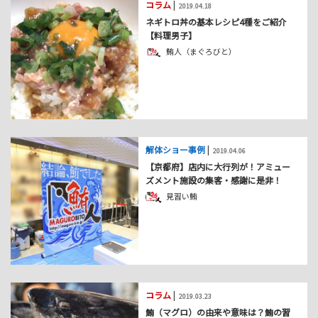
コラム
|
2019.04.18
ネギトロ丼の基本レシピ4種をご紹介
【料理男子】
鮪人（まぐろびと）
解体ショー事例
|
2019.04.06
【京都府】店内に大行列が！アミュー
ズメント施設の集客・感謝に是非！
見習い鮪
コラム
|
2019.03.23
鮪（マグロ）の由来や意味は？鮪の習