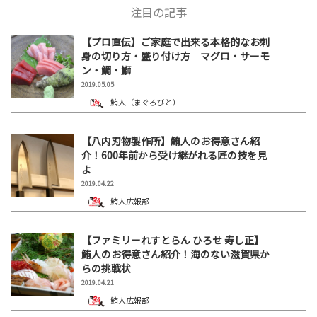
注目の記事
【プロ直伝】ご家庭で出来る本格的なお刺
身の切り方・盛り付け方 マグロ・サーモ
ン・鯛・鰤
2019.05.05
鮪人（まぐろびと）
【八内刃物製作所】鮪人のお得意さん紹
介！600年前から受け継がれる匠の技を見
よ
2019.04.22
鮪人広報部
【ファミリーれすとらん ひろせ 寿し正】
鮪人のお得意さん紹介！海のない滋賀県か
らの挑戦状
2019.04.21
鮪人広報部