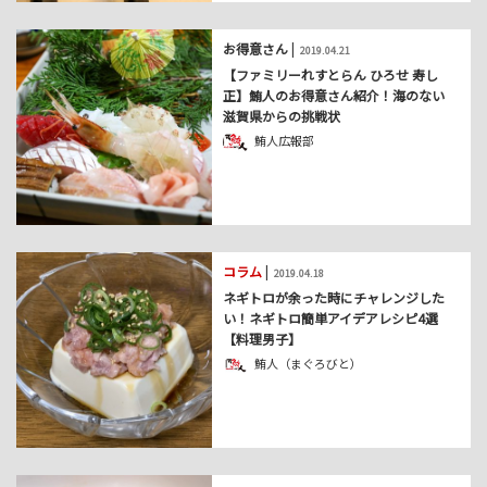
お得意さん
|
2019.04.21
【ファミリーれすとらん ひろせ 寿し
正】鮪人のお得意さん紹介！海のない
滋賀県からの挑戦状
鮪人広報部
コラム
|
2019.04.18
ネギトロが余った時にチャレンジした
い！ネギトロ簡単アイデアレシピ4選
【料理男子】
鮪人（まぐろびと）