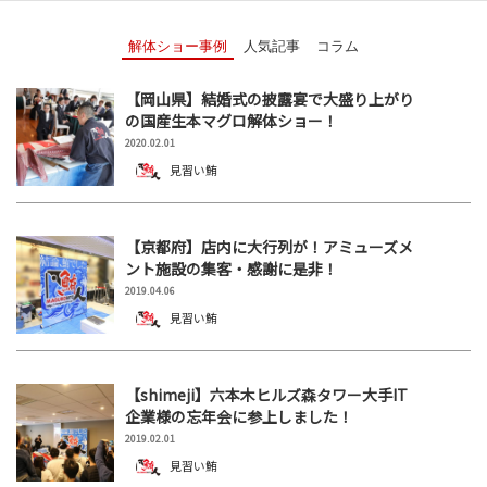
解体ショー事例
人気記事
コラム
【岡山県】結婚式の披露宴で大盛り上がり
の国産生本マグロ解体ショー！
2020.02.01
見習い鮪
【京都府】店内に大行列が！アミューズメ
ント施設の集客・感謝に是非！
2019.04.06
見習い鮪
【shimeji】六本木ヒルズ森タワー大手IT
企業様の忘年会に参上しました！
2019.02.01
見習い鮪