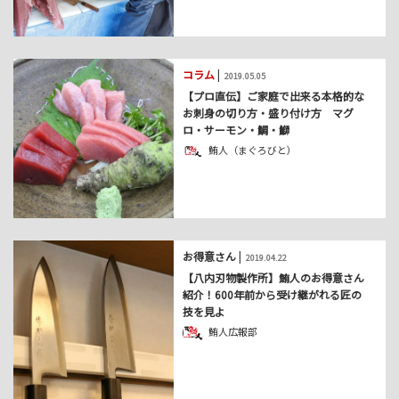
コラム
|
2019.05.05
【プロ直伝】ご家庭で出来る本格的な
お刺身の切り方・盛り付け方 マグ
ロ・サーモン・鯛・鰤
鮪人（まぐろびと）
お得意さん
|
2019.04.22
【八内刃物製作所】鮪人のお得意さん
紹介！600年前から受け継がれる匠の
技を見よ
鮪人広報部