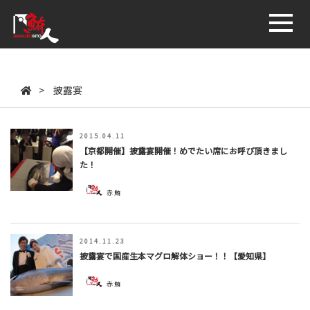
鮪人商店
>
披露宴
2015.04.11
【京都開催】披露宴開催！めでたい席にお呼び頂きまし
た！
赤鮪
2014.11.23
披露宴で国産生本マグロ解体ショー！！【愛知県】
赤鮪